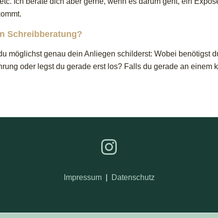
etc. Ich berate dich aber gerne, wenn es darum geht, ein Expos
 kommt.
en Schreibberatung?
du möglichst genau dein Anliegen schilderst: Wobei benötigst 
rung oder legst du gerade erst los? Falls du gerade an einem ko
Impressum
|
Datenschutz